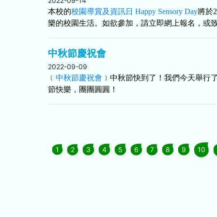
2022-09-14
本校的
校園導賞及資訊日 Happy Sensory Day
將於
樂的校園生活。
如欲參加，請立即網上報名，
或致
中秋節慶祝會
2022-09-09
﹝
中秋節慶祝會
﹞中秋節快到了！我們今天舉行
節快樂，團團圓圓！
1
2
3
4
5
6
7
8
9
10