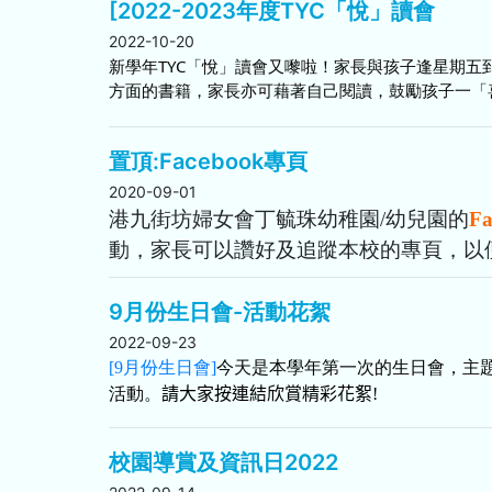
[2022-2023年度TYC「悅」讀會
2022-10-20
新學年TYC「悅」讀會又嚟啦！家長與孩子逢星期
方面的書籍，家長亦可藉著自己閱讀，鼓勵孩子一「
推行日期：2022年10月21日至2023年2月24日
置頂:Facebook專頁
借閱時間：上午8時正至9時正/ 下午4時半至5時正
2020-09-01
港九街坊婦女會丁毓珠幼稚園/幼兒園的
F
動，家長可以讚好及追蹤本校的專頁，以
Facebook專頁連結
9月份生日會-活動花絮
2022-09-23
[9月份生日會]
今天是本學年第一次的生日會，主
活動。
請大家按連結欣賞精彩花絮
!
校園導賞及資訊日2022